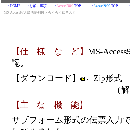
<HOME
<お願い事項
<
Access2002
TOP
<
Access2000
TOP
MS-Access97大魔法陳列棚＞らくらく伝票入力
【仕 様 な ど】
MS-Acce
認。
【ダウンロード】
←Zip形式
（解凍後、mdb初期
【主 な 機 能】
サブフォーム形式の伝票入力