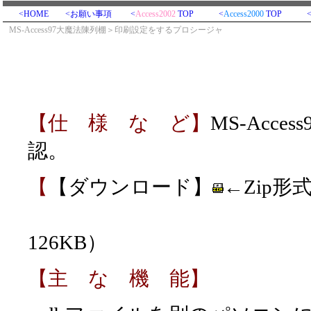
<HOME
<お願い事項
<
Access2002
TOP
<
Access2000
TOP
MS-Access97大魔法陳列棚＞印刷設定をするプロシージャ
【仕 様 な ど】
MS-Acce
認。
【
【ダウンロード】
←Zip形
（解凍後、md
126KB）
【主 な 機 能】