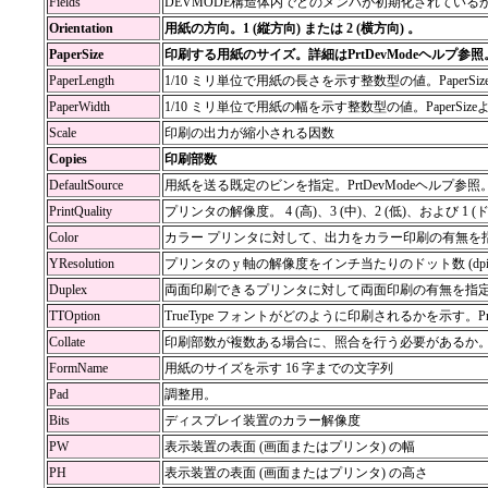
Fields
DEVMODE構造体内でどのメンバが初期化されているかを示
Orientation
用紙の方向。1 (縦方向) または 2 (横方向) 。
PaperSize
印刷する用紙のサイズ。詳細はPrtDevModeヘルプ参照
PaperLength
1/10 ミリ単位で用紙の長さを示す整数型の値。PaperS
PaperWidth
1/10 ミリ単位で用紙の幅を示す整数型の値。PaperSiz
Scale
印刷の出力が縮小される因数
Copies
印刷部数
DefaultSource
用紙を送る既定のビンを指定。PrtDevModeヘルプ参照
PrintQuality
プリンタの解像度。 4 (高)、3 (中)、2 (低)、および 1 
Color
カラー プリンタに対して、出力をカラー印刷の有無を指定。1
YResolution
プリンタの y 軸の解像度をインチ当たりのドット数 (dpi
Duplex
両面印刷できるプリンタに対して両面印刷の有無を指定。1 (片
TTOption
TrueType フォントがどのように印刷されるかを示す。Pr
Collate
印刷部数が複数ある場合に、照合を行う必要があるか
FormName
用紙のサイズを示す 16 字までの文字列
Pad
調整用。
Bits
ディスプレイ装置のカラー解像度
PW
表示装置の表面 (画面またはプリンタ) の幅
PH
表示装置の表面 (画面またはプリンタ) の高さ