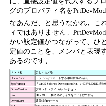
に、直接設定値を代入するプ
グのプロパティ名をPrtDevMo
なあんだ、と思うなかれ。これは
ィではありません。PrtDev
かい設定値がつながって、ひ
定値のことを、メンバと表現
あるのです。
メンバ名
ひとくちメモ
DeviceName
ドライバがサポートする印刷装置の名前。
SpecVersion
『Win32 Software Development Kit』の DEVMO
DriverVersion
プリンタ ドライバのバージョン
Size
DEVMODE 構造体のサイズをバイト数で指定
DriverExtra
装置独自のデータ